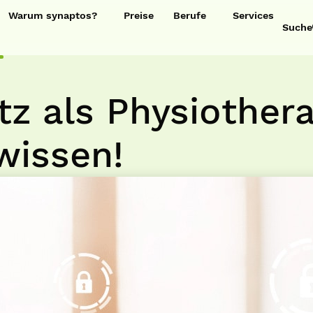
Warum synaptos?
Preise
Berufe
Services
Suche
z als Physiother
wissen!