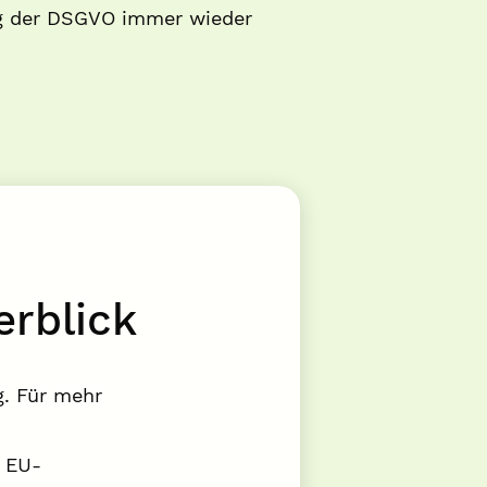
ng der DSGVO immer wieder
erblick
g. Für mehr
n EU-