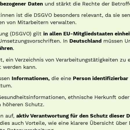
nbezogener
Daten
und stärkt die Rechte der Betroff
nnen ist die DSGVO besonders relevant, da sie sen
n von Mitarbeitern verwalten.
ung (DSGVO) gilt
in allen EU-Mitgliedstaaten einhei
Umsetzungsvorschriften. In
Deutschland
müssen U
ühren
.
et, ein Verzeichnis von Verarbeitungstätigkeiten zu 
t werden kann.
ssen
Informationen,
die eine
Person identifizierbar
atum.
esundheitsinformationen, ethnische Herkunft oder 
n höheren Schutz.
n auf,
aktiv Verantwortung für den Schutz dieser
dies auch Vorteile, wie eine klarere Übersicht übe