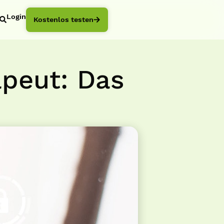
Login
Kostenlos testen
apeut: Das