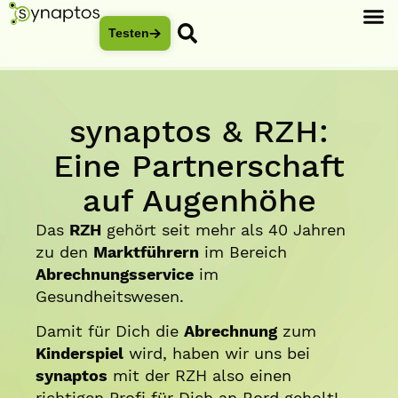
Testen
synaptos & RZH:
Eine Partnerschaft
auf Augenhöhe
Das
RZH
gehört seit mehr als 40 Jahren
zu den
Marktführern
im Bereich
Abrechnungsservice
im
Gesundheitswesen.
Damit für Dich die
Abrechnung
zum
Kinderspiel
wird, haben wir uns bei
synaptos
mit der RZH also einen
richtigen Profi für Dich an Bord geholt!